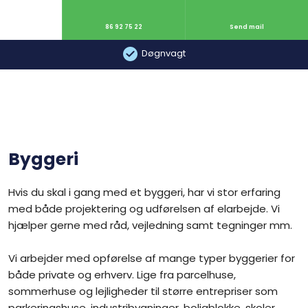
86 92 75 22
Send mail
Døgnvagt​
Byggeri
Hvis du skal i gang med et byggeri, har vi stor erfaring
med både projektering og udførelsen af elarbejde. Vi
hjælper gerne med råd, vejledning samt tegninger mm.
Vi arbejder med opførelse af mange typer byggerier for
både private og erhverv. Lige fra parcelhuse,
sommerhuse og lejligheder til større entrepriser som
parkeringshuse, industribygninger, boligblokke, skoler,